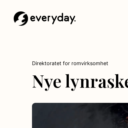
Gå til forside
.
Direktoratet for romvirksomhet
Nye lynrask